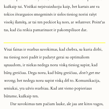
kažkaip tai. Visiškai neįsivaizduoju kaip, bet kartais ant va
tokios išvargusios smegeninės ir sielos tiesiog norisi rašyt
visokį šlamštą, ar tai ten peckiot ką nors, ar
whatever
. Point'as
tas, kad čia reikia pamarinuot ir pakompiliuot dar.
Visai fainas ir svarbus suvokimas, kad chebra, su kuria dirbi,
nu tiesiog nori padėt ir padaryt gerai su optimaliom
sąnaudom, ir niekas nedega noru viską tiesiog supist, kad
būtų greičiau. Dega noru, kad būtų greičiau,
don't get me
wrong
, bet nedega noru supist viską dėl to. Komunikacija,
seniukai, yra užvis svarbiau. Kad ant vieno popieriaus
būtume, kažkaip ten.
Dar suvokimas tam pačiam lauke, ale jau ant kitos vagos,