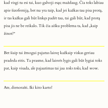
kad visgi tu esi tai, kuo galvoji esąs; maždaug. Čia toks labiau
apie šizofreniją, bet nu yra taip, kad jei kažkas tau pisa protą,
ir tas kažkas gali būt linkęs padėt tau, tai gali būt, kad protą
pisa jis ne be reikalo. Tik čia aišku problema ta, kad „kaip
žinot?“
Bet šiaip tai žmogui pajutus laisvę kažkaip viskas geriau
pradeda eitis. Ta prasme, kad laisvės lygis gali būt lygiai toks
pat, kaip visada, ale pajautimas tai jau
toks toks
, kad
wow
.
Ate, dienorašti. Iki kito karto!