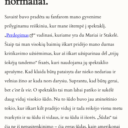
normaliai.
Savaitė buvo pradėta su fanfarom mano gyvenime
prilyginamu reiškiniu, kur mane ištempė į spektaklį.
„
Perdegimas
“ vadinasi, kuriame yra du Mariai ir Stakelė.
Šiaip tai man visokių baimių iškart pridėjo mano durnas
kritikavimo užsiėmimas, kur aš iškart užsiparinau dėl „trijų
šokėjų tandemo“ frazės, kuri naudojama jų spektaklio
aprašyme. Kad klaida būtų pataisyta dar nieko nedariau ir
velnias žino ar kada nors darysiu. Suprantu, kad būtų gerai,
bet
c’est la vie
. O spektaklis tai man labai patiko ir sukėlė
daug viduj visokio šūdo. Nu to šūdo buvo jau atsineštinio
tokio, kur iškart kilt pradėjo viduj ir tada reikėjo vienu metu
tvarkytis ir su šūdu iš vidaus, ir su šūdu iš išorės. „Šūdas“ tai
čia ne iš nepasitenkinimo – čia geras šūdas, kaip amerikonai