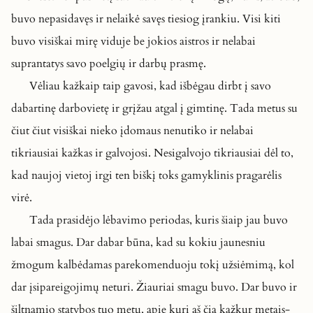
buvo nepasidavęs ir nelaikė savęs tiesiog įrankiu. Visi kiti
buvo visiškai mirę viduje be jokios aistros ir nelabai
suprantatys savo poelgių ir darbų prasmę.
Vėliau kažkaip taip gavosi, kad išbėgau dirbt į savo
dabartinę darbovietę ir grįžau atgal į gimtinę. Tada metus su
čiut čiut visiškai nieko įdomaus nenutiko ir nelabai
tikriausiai kažkas ir galvojosi. Nesigalvojo tikriausiai dėl to,
kad naujoj vietoj irgi ten biškį toks gamyklinis pragarėlis
virė.
Tada prasidėjo lėbavimo periodas, kuris šiaip jau buvo
labai smagus. Dar dabar būna, kad su kokiu jaunesniu
žmogum kalbėdamas parekomenduoju tokį užsiėmimą, kol
dar įsipareigojimų neturi. Žiauriai smagu buvo. Dar buvo ir
šiltnamio statybos tuo metu, apie kurį aš čia kažkur metais-