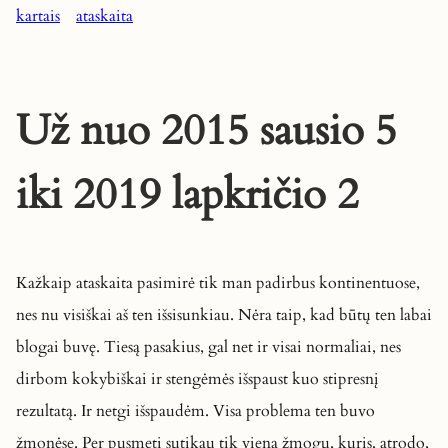
kartais
ataskaita
Už nuo 2015 sausio 5
iki 2019 lapkričio 2
Kažkaip ataskaita pasimirė tik man padirbus kontinentuose,
nes nu visiškai aš ten išsisunkiau. Nėra taip, kad būtų ten labai
blogai buvę. Tiesą pasakius, gal net ir visai normaliai, nes
dirbom kokybiškai ir stengėmės išspaust kuo stipresnį
rezultatą. Ir netgi išspaudėm. Visa problema ten buvo
žmonėse. Per pusmetį sutikau tik vieną žmogų, kuris, atrodo,